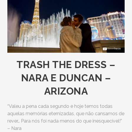
TRASH THE DRESS –
NARA E DUNCAN –
ARIZONA
“Valeu a pena cada segundo e hoje temos todas
aquelas memórias eternizadas, que não cansamos de
rever… Para nós foi nada menos do que inesquecível!”
– Nara