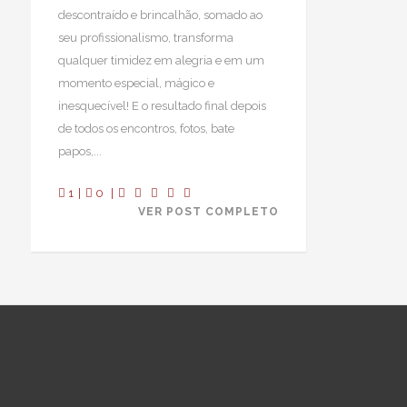
descontraído e brincalhão, somado ao
seu profissionalismo, transforma
qualquer timidez em alegria e em um
momento especial, mágico e
inesquecível! E o resultado final depois
de todos os encontros, fotos, bate
papos,...
1
|
0
|
VER POST COMPLETO