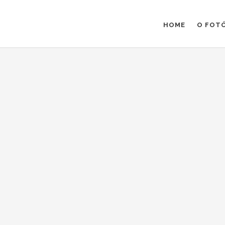
HOME
O FOT
A FOTO
DICAS
ESCOLA DE FOTOGRAFIA
TRASH THE DR
ERME