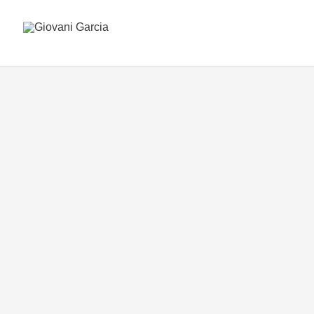
TUDO
BASTIDORES
CASAMENTO
COMO EU FIZ 
CASAMENTO – MARIANA E GUILH