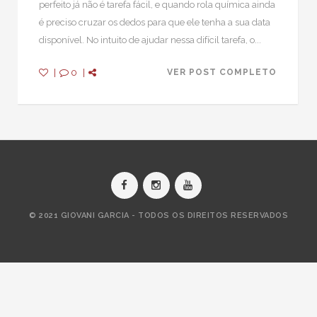
perfeito já não é tarefa fácil, e quando rola química ainda
é preciso cruzar os dedos para que ele tenha a sua data
disponível. No intuito de ajudar nessa difícil tarefa, o...
|
0
|
VER POST COMPLETO
© 2021 GIOVANI GARCIA - TODOS OS DIREITOS RESERVADOS