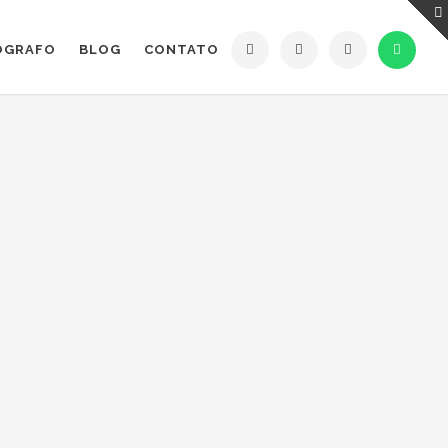
ÓGRAFO
BLOG
CONTATO
ESS
VIAGEM DE FOTÓGRAFO
tes, onde eles buscam a maioria das informações, por isso é
VER POST COMPLETO