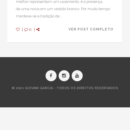
melhor representam um casamento, é a presença
de uma noiva em um vestido branco. Por muito tempo
manteve-se a tradição de...
|
0
|
VER POST COMPLETO
© 2021 GIOVANI GARCIA - TODOS OS DIREITOS RESERVADOS