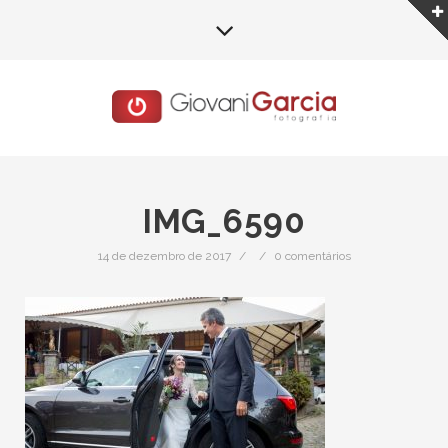
IMG_6590
14 de dezembro de 2017
/
/
0 comentários