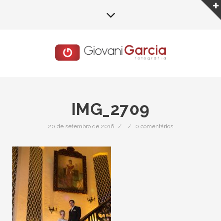
IMG_2709
20 de setembro de 2016
/
/
0 comentários