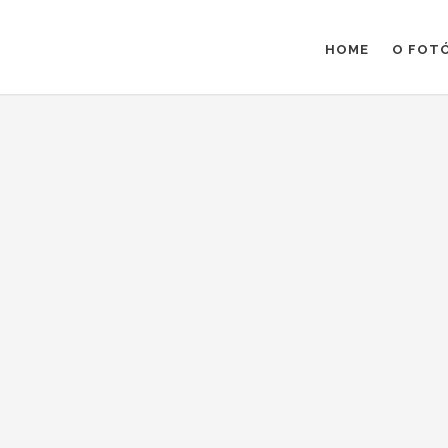
HOME
O FOT
ALINE E GUSTAVO
COMPARTILHE :