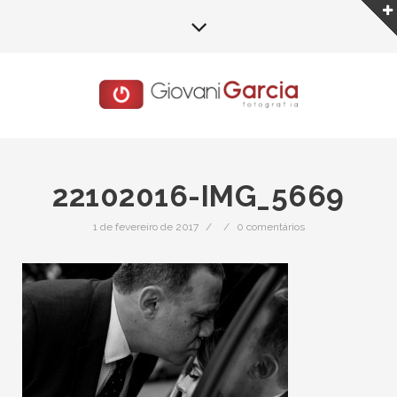
22102016-IMG_5669
1 de fevereiro de 2017
/
/
0 comentários