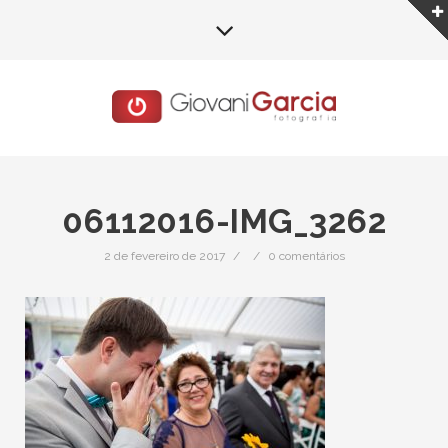
06112016-IMG_3262
2 de fevereiro de 2017
/
/
0 comentários