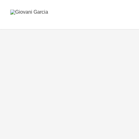
GIOVANI GARC
20 de setembro de 2016
/
/
0 comentári
DEIXE UM COMENTÁRIO