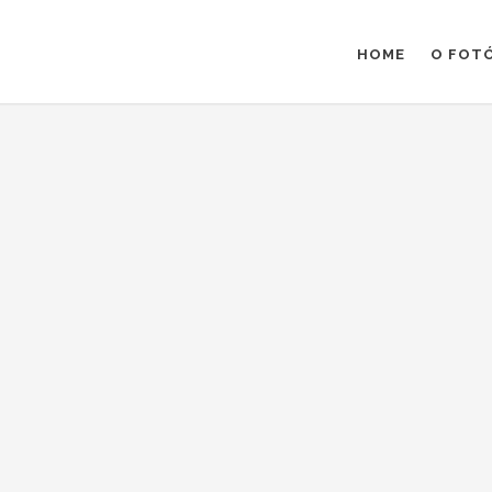
HOME
O FOT
IA
os
/
COMPARTILHAR :