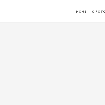
HOME
O FOT
os
/