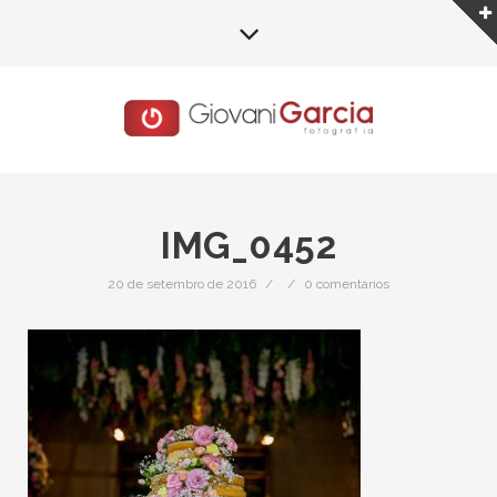
IMG_0452
20 de setembro de 2016
/
/
0 comentários