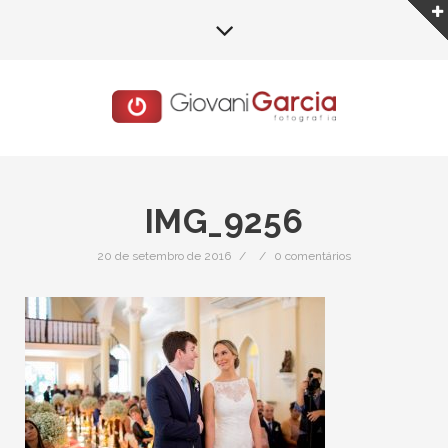
IMG_9256
20 de setembro de 2016
/
/
0 comentários