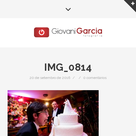
IMG_0814
20 de setembro de 2016
/
/
0 comentários