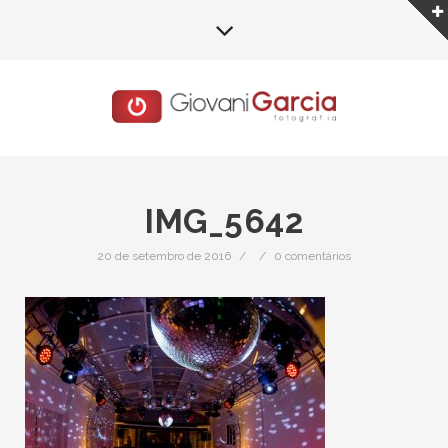
IMG_5642
20 de setembro de 2016
/
/
0 comentários