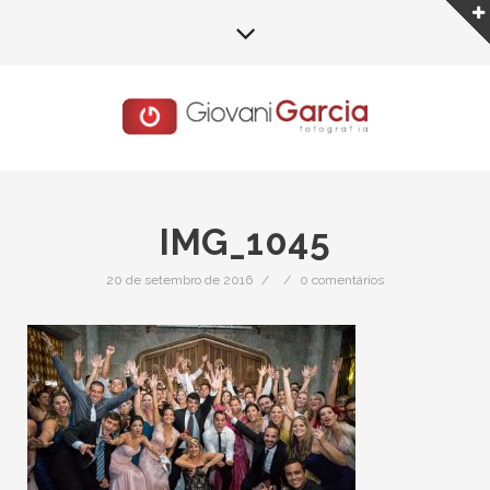
IMG_1045
20 de setembro de 2016
/
/
0 comentários