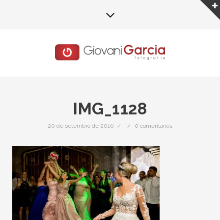
IMG_1128
20 de setembro de 2016
/
/
0 comentários