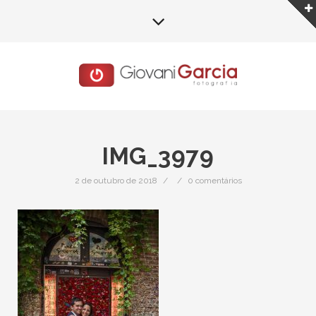
IMG_3979
2 de outubro de 2018
/
/
0 comentários