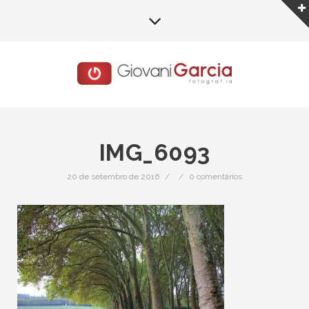
IMG_6093
20 de setembro de 2016
/
/
0 comentários