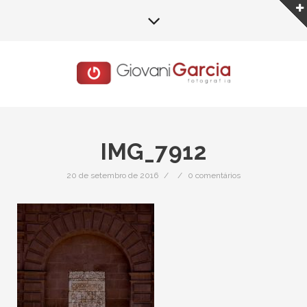
IMG_7912
20 de setembro de 2016
/
/
0 comentários