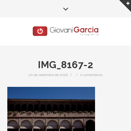
IMG_8167-2
20 de setembro de 2016
/
/
0 comentários