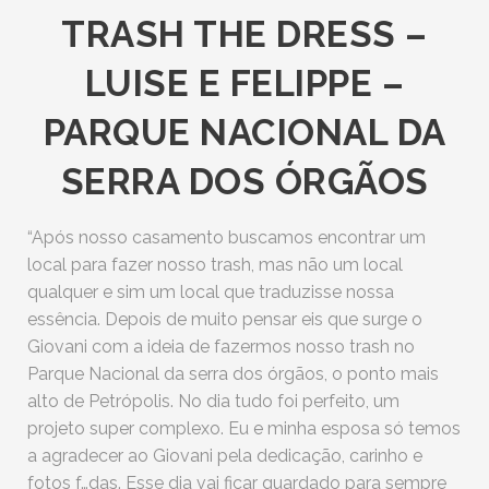
TRASH THE DRESS –
LUISE E FELIPPE –
PARQUE NACIONAL DA
SERRA DOS ÓRGÃOS
“Após nosso casamento buscamos encontrar um
local para fazer nosso trash, mas não um local
qualquer e sim um local que traduzisse nossa
essência. Depois de muito pensar eis que surge o
Giovani com a ideia de fazermos nosso trash no
Parque Nacional da serra dos órgãos, o ponto mais
alto de Petrópolis. No dia tudo foi perfeito, um
projeto super complexo. Eu e minha esposa só temos
a agradecer ao Giovani pela dedicação, carinho e
fotos f…das. Esse dia vai ficar guardado para sempre