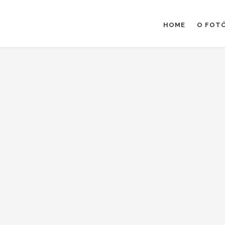
HOME
O FOT
os
/
COMPARTILHAR :