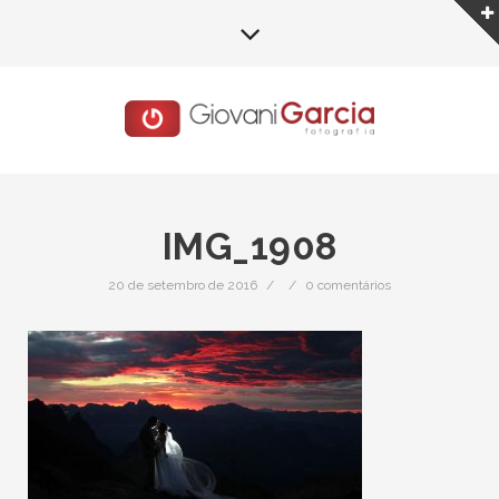
IMG_1908
20 de setembro de 2016
/
/
0 comentários