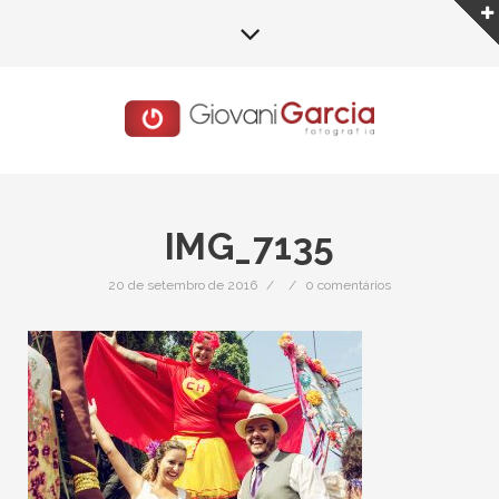
IMG_7135
20 de setembro de 2016
/
/
0 comentários