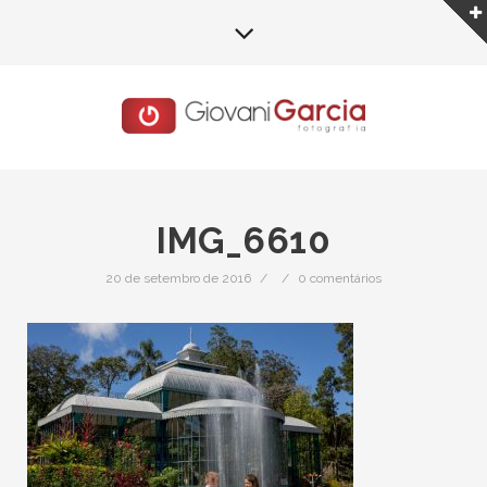
IMG_6610
20 de setembro de 2016
/
/
0 comentários