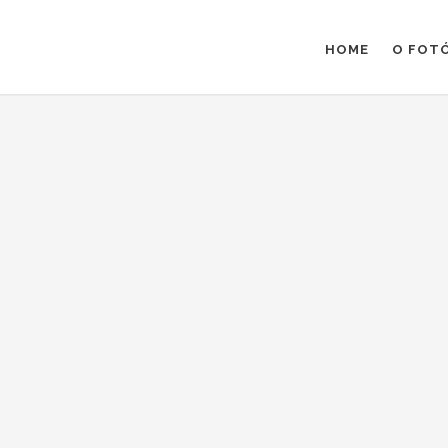
HOME
O FOT
M
os
/