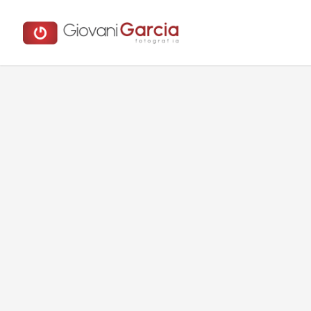
IMG_7445-TRI
30 de setembro de 2016
/
/
0 comentári