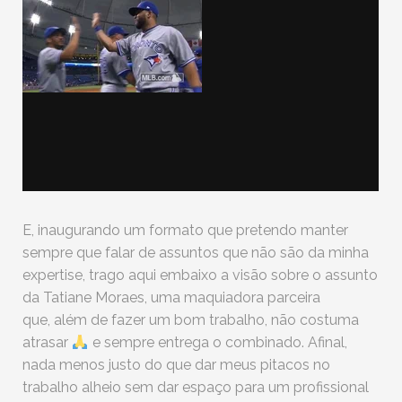
E, inaugurando um formato que pretendo manter
sempre que falar de assuntos que não são da minha
expertise, trago aqui embaixo a visão sobre o assunto
da Tatiane Moraes, uma maquiadora parceira
que, além de fazer um bom trabalho, não costuma
atrasar
e sempre entrega o combinado. Afinal,
nada menos justo do que dar meus pitacos no
trabalho alheio sem dar espaço para um profissional